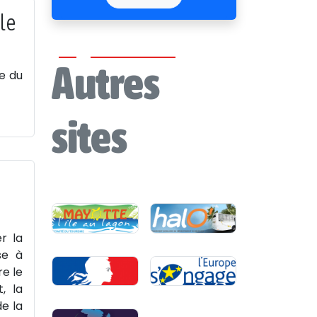
le
Autres
e du
sites
r la
se à
re le
, la
de la