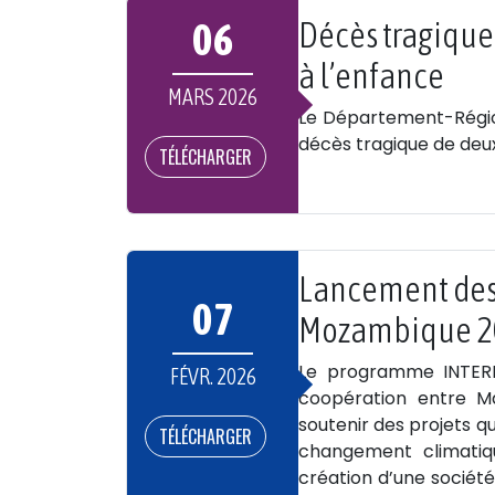
06
Décès tragique 
à l’enfance
MARS 2026
Le Département-Région
décès tragique de deux 
TÉLÉCHARGER
Lancement des 
07
Mozambique 2
Le programme INTERR
FÉVR. 2026
coopération entre Ma
soutenir des projets q
TÉLÉCHARGER
changement climatiqu
création d’une société