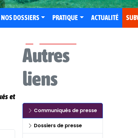
NOS DOSSIERS
PRATIQUE
ACTUALITÉ
SUB
Autres
liens
ués et
Communiqués de presse
Dossiers de presse