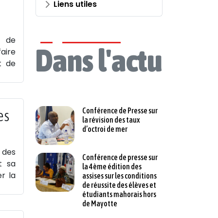
Liens utiles
t de
Dans l'actu
aire
t de
Conférence de Presse sur
es
la révision des taux
d’octroi de mer
 des
Conférence de presse sur
t sa
la 4ème édition des
r la
assises sur les conditions
de réussite des élèves et
étudiants mahorais hors
de Mayotte