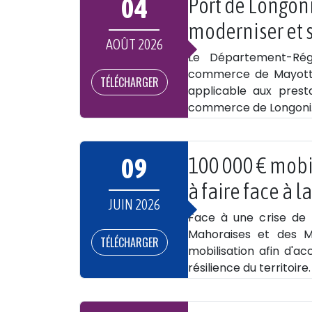
04
Port de Longoni
moderniser et s
AOÛT 2026
Le Département-Rég
commerce de Mayotte 
TÉLÉCHARGER
applicable aux prest
commerce de Longoni
09
100 000 € mobi
à faire face à la
JUIN 2026
Face à une crise de l
Mahoraises et des M
TÉLÉCHARGER
mobilisation afin d'
résilience du territoire.