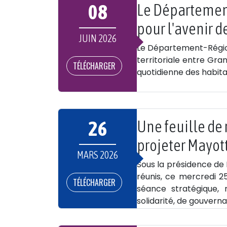
08
Le Département
pour l'avenir d
JUIN 2026
Le Département-Région
territoriale entre Gra
TÉLÉCHARGER
quotidienne des habitan
26
Une feuille de 
projeter Mayot
MARS 2026
Sous la présidence de 
réunis, ce mercredi 
TÉLÉCHARGER
séance stratégique,
solidarité, de gouvern