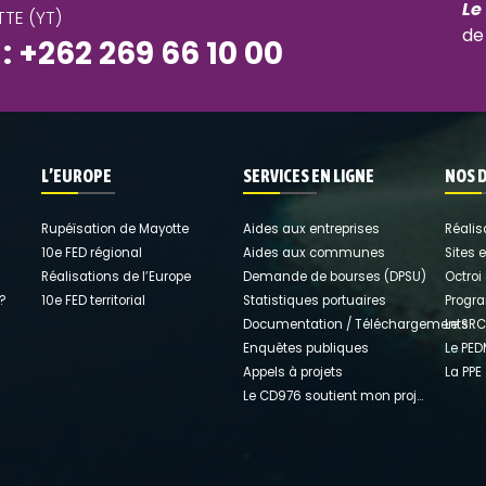
Le
TE (YT)
de
 : +262 269 66 10 00
L’EUROPE
SERVICES EN LIGNE
NOS 
Rupéïsation de Mayotte
Aides aux entreprises
Réalis
10e FED régional
Aides aux communes
Sites 
Réalisations de l’Europe
Demande de bourses (DPSU)
Octroi
 ?
10e FED territorial
Statistiques portuaires
Progr
Documentation / Téléchargements
Le SRC
Enquêtes publiques
Le PE
Appels à projets
La PPE
Le CD976 soutient mon projet