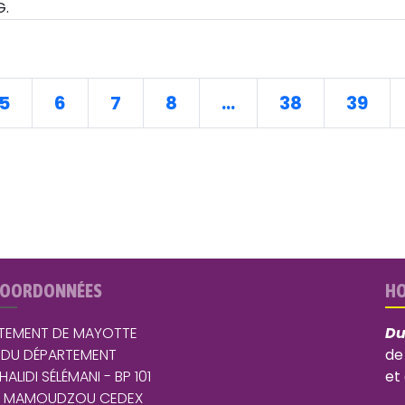
G.
5
6
7
8
...
38
39
COORDONNÉES
HO
TEMENT DE MAYOTTE
Du
 DU DÉPARTEMENT
de
 HALIDI SÉLÉMANI - BP 101
et
5 MAMOUDZOU CEDEX