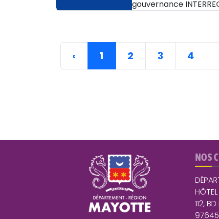
gouvernance INTERRE
‹
1
2
3
4
NOS 
DÉPAR
HÔTEL
112, BD
9764