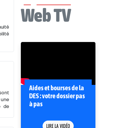
Web TV
uité
ilité
Aides et bourses de la
sont
DES : votre dossier pas
 une
à pas
e de
LIRE LA VIDÉO