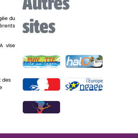
Autres
sites
gée du
érents
A vise
t des
e