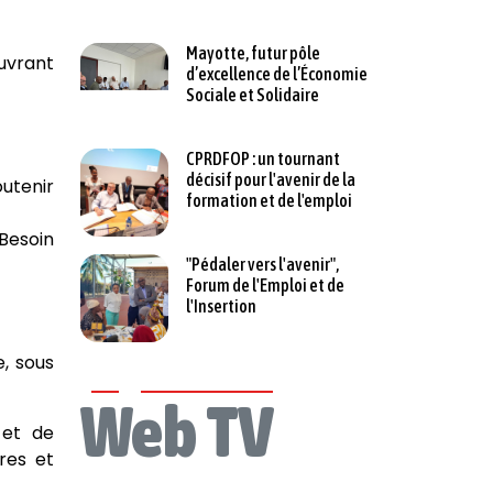
Mayotte, futur pôle
uvrant
d’excellence de l’Économie
Sociale et Solidaire
CPRDFOP : un tournant
décisif pour l'avenir de la
outenir
formation et de l'emploi
 Besoin
"Pédaler vers l'avenir",
Forum de l'Emploi et de
l'Insertion
e, sous
Web TV
 et de
tres et