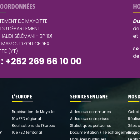
COORDONNÉES
HO
TEMENT DE MAYOTTE
Du
 DU DÉPARTEMENT
de
 HALIDI SÉLÉMANI - BP 101
et
5 MAMOUDZOU CEDEX
Le
TE (YT)
de
 : +262 269 66 10 00
L’EUROPE
SERVICES EN LIGNE
NOS 
Rupéïsation de Mayotte
Aides aux communes
Octroi
10e FED régional
Aides aux entreprises
Réalis
Réalisations de l’Europe
Statistiques portuaires
Sites 
 ?
10e FED territorial
Documentation / Téléchargements
Progr
Enquêtes publiques
Le SRC