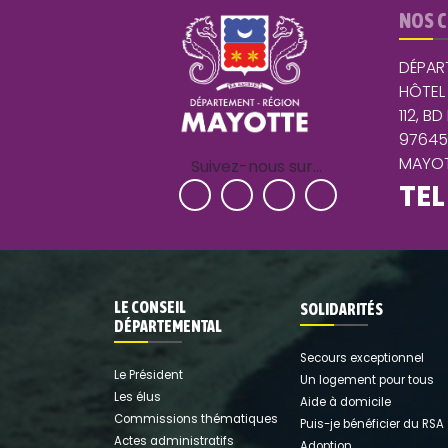
NOS 
DÉPAR
HÔTEL
112, BD
9764
MAYOT
Suivez-nous sur…
TEL
LE CONSEIL
SOLIDARITÉS
DÉPARTEMENTAL
Secours exceptionnel
Le Président
Un logement pour tous
Les élus
Aide à domicile
Commissions thématiques
Puis-je bénéficier du RSA
Actes administratifs
Adoption