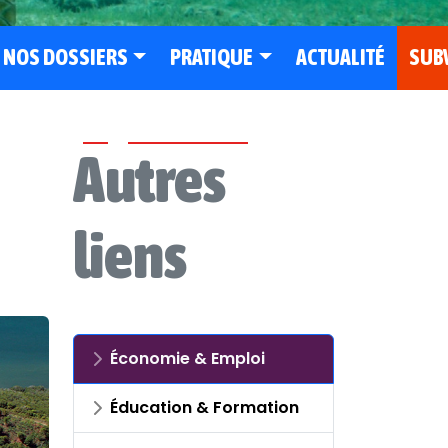
NOS DOSSIERS
PRATIQUE
ACTUALITÉ
SUB
Autres
liens
Économie & Emploi
Éducation & Formation