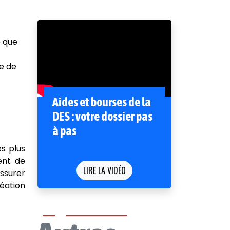
e que
e de
Aides et bourses de la
DES : votre dossier pas
à pas
es plus
ent de
LIRE LA VIDÉO
assurer
éation