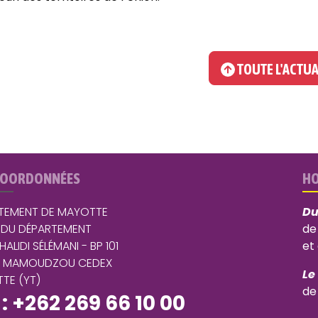
TOUTE L'ACTUA
COORDONNÉES
HO
TEMENT DE MAYOTTE
Du
 DU DÉPARTEMENT
de
 HALIDI SÉLÉMANI - BP 101
et
5 MAMOUDZOU CEDEX
Le
TE (YT)
de
 : +262 269 66 10 00