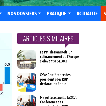
NOS DOSSIERS
PRATIQUE
ACTUALITÉ
S
ARTICLES SIMILAIRES
La PMI de Kani Kéli : un
cofinancement de l’Europe
s’élevant à 64,30%
XXVe Conférence des
présidents des RUP :
déclaration finale
Mayotte accueille la XXVe
Conférence des