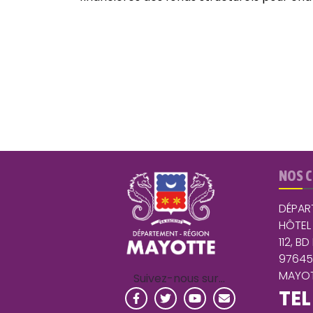
NOS 
DÉPAR
HÔTEL
112, BD
9764
MAYOT
Suivez-nous sur…
TEL