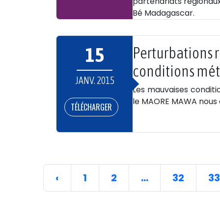
partenariats régionaux
Bé Madagascar.
15
Perturbations 
conditions mé
JANV. 2015
Les mauvaises conditi
le MAORE MAWA nous c
TÉLÉCHARGER
‹
1
2
...
32
33