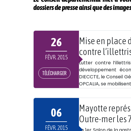
dossiers de presse ainsi que des images 
26
Mise en place 
contre l’illett
FÉVR. 2015
Lutter contre l’illet
développement économ
TÉLÉCHARGER
DIECCTE, le Conseil Gé
OPCALIA, se mobilisent
Mayotte représ
06
Outre-mer les 7,
FÉVR. 2015
Le 1er Salon de la gas