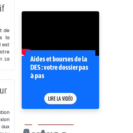
if
t de
s la
l est
istre
Aides et bourses de la
r. La
DES : votre dossier pas
à pas
ur
LIRE LA VIDÉO
ation
xion
 aux