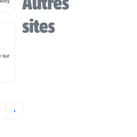
Autres
 Nosy
sites
 sur
›