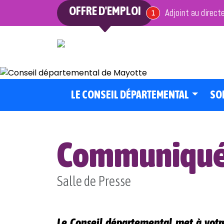
OFFRE D'EMPLOI
Adjoint au direct
offre en cours
1
LE CONSEIL DÉPARTEMENTAL
SO
Communiqués
Salle de Presse
Le Conseil départemental met à votr