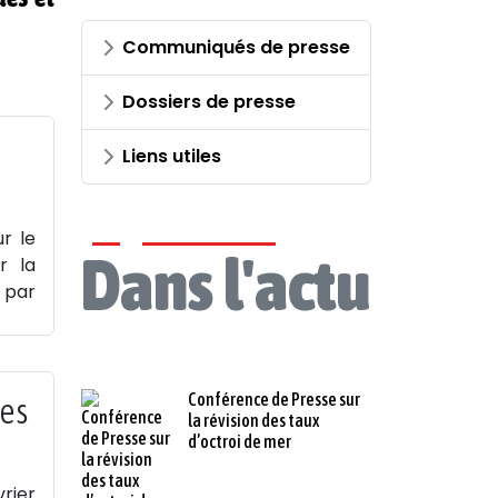
Communiqués de presse
Dossiers de presse
Liens utiles
r le
Dans l'actu
r la
s par
Conférence de Presse sur
des
la révision des taux
d’octroi de mer
vrier