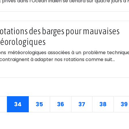
 privés dans l’Océan Indien se tiendra sur quatre jours à
rotations des barges pour mauvaises
téorologiques
ons météorologiques associées à un problème technique
ontraignent à adapter nos rotations comme suit…
34
35
36
37
38
39