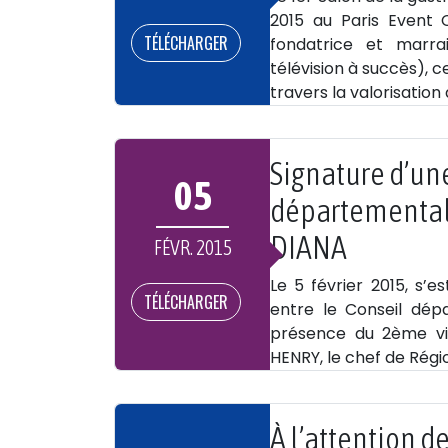
2015 au Paris Event C
TÉLÉCHARGER
fondatrice et marra
télévision à succès), 
travers la valorisation 
Signature d’un
05
départemental 
DIANA
FÉVR. 2015
Le 5 février 2015, s’
TÉLÉCHARGER
entre le Conseil dép
présence du 2ème vi
HENRY, le chef de Régi
À l’attention d