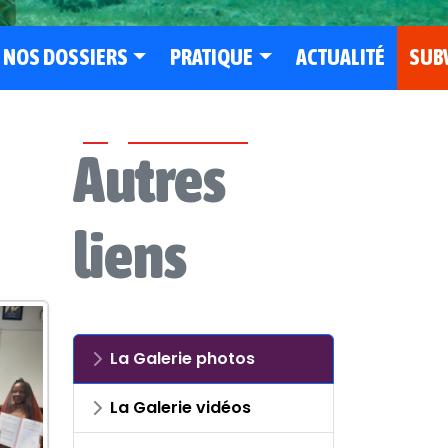
NOS DOSSIERS
PRATIQUE
ACTUALITÉ
SUB
Autres
liens
La Galerie photos
La Galerie vidéos