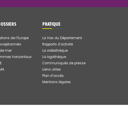
DOSSIERS
PRATIQUE
ations de l’Europe
La Voix du Département
exceptionnels
Rapports d’activité
 de mer
La vidéothèque
ammes horizontaux
La logothèque
E
Communiqués de presse
DMA
Liens utiles
Plan d’accès
Mentions légales
TER
|
ESPACE PRESSE