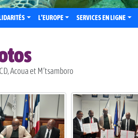
LIDARITÉS
L’EUROPE
SERVICES EN LIGNE
hotos
 CD, Acoua et M’tsamboro