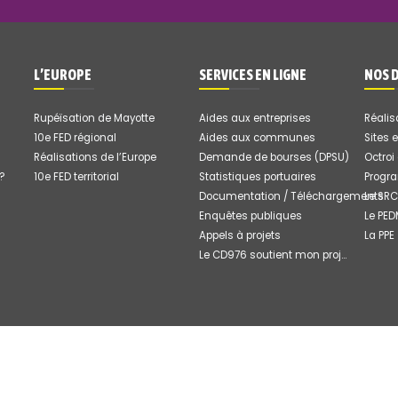
L’EUROPE
SERVICES EN LIGNE
NOS 
Rupéïsation de Mayotte
Aides aux entreprises
Réalis
10e FED régional
Aides aux communes
Sites 
Réalisations de l’Europe
Demande de bourses (DPSU)
Octroi
 ?
10e FED territorial
Statistiques portuaires
Progr
Documentation / Téléchargements
Le SRC
Enquêtes publiques
Le PE
Appels à projets
La PPE
Le CD976 soutient mon projet
 tous droits réservés |
MENTIONS LÉGALES
|
NOUS CONTAC