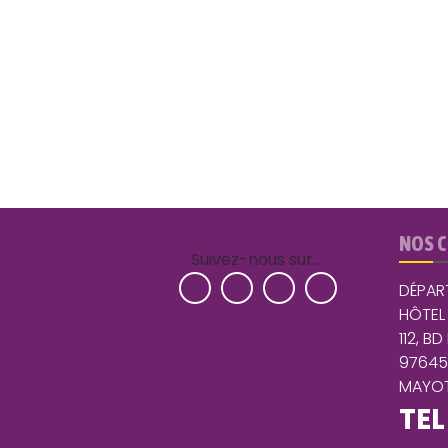
NOS 
Suivez-nous sur…
DÉPAR
HÔTEL
112, BD
9764
MAYOT
TEL