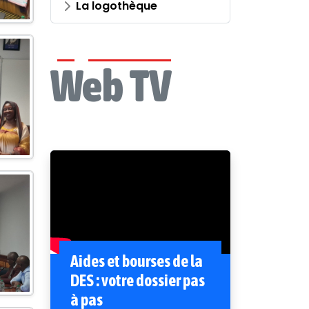
La logothèque
Web TV
Aides et bourses de la
DES : votre dossier pas
à pas