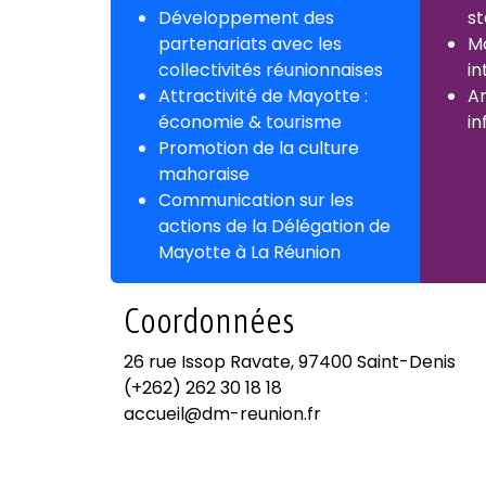
Développement des
s
partenariats avec les
Mo
collectivités réunionnaises
in
Attractivité de Mayotte :
An
économie & tourisme
in
Promotion de la culture
mahoraise
Communication sur les
actions de la Délégation de
Mayotte à La Réunion
Coordonnées
26 rue Issop Ravate, 97400 Saint-Denis
(+262) 262 30 18 18
accueil@dm-reunion.fr