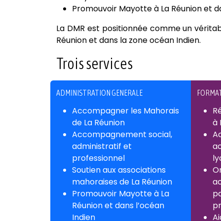
Promouvoir Mayotte à La Réunion et da
La DMR est positionnée comme un véritabl
Réunion et dans la zone océan Indien.
Trois services
ADMINISTRATION GENERALE
FORMAT
Accompagner les Mahorais
Ré
de La Réunion
à 
Accompagnement social,
Ac
administratif et
a
professionnel
ly
Soutien aux associations
Or
mahoraises de La Réunion
a
Promouvoir Mayotte à La
pa
Réunion et dans l’océan
pr
Indien
Ai