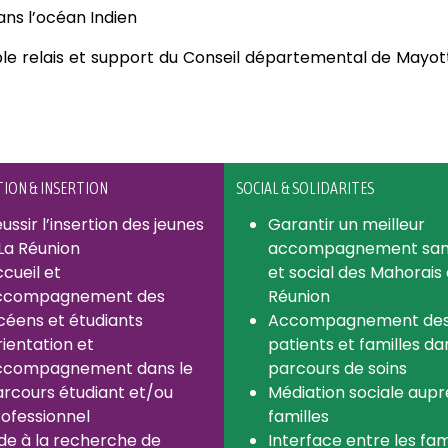
ns l’océan Indien
e relais et support du Conseil départemental de Mayott
ION & INSERTION
SOCIAL & SOLIDARITES
ussir l’insertion des jeunes
Garantir un meilleur
La Réunion
accompagnement sani
cueil et
et social des Mahorais 
ccompagnement des
Réunion
céens et étudiants
Accompagnement de
ientation et
patients et familles da
ccompagnement dans le
parcours de soins
rcours étudiant et/ou
Médiation sociale aupr
ofessionnel
familles
de à la recherche de
Interface entre les fam