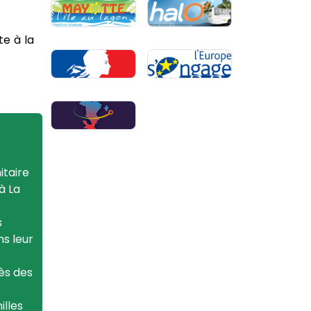
e à la
taire
à La
s
ns leur
ès des
illes