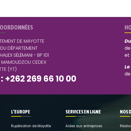
COORDONNÉES
HO
TEMENT DE MAYOTTE
Du
 DU DÉPARTEMENT
de
 HALIDI SÉLÉMANI - BP 101
et
5 MAMOUDZOU CEDEX
Le
TE (YT)
de
 : +262 269 66 10 00
L’EUROPE
SERVICES EN LIGNE
NOS 
Rupéïsation de Mayotte
Aides aux entreprises
Réalis