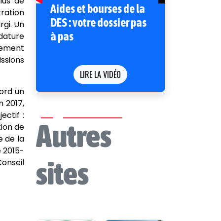
lus de
Aides et bourses de la
ration
DES : votre dossier pas
rgi. Un
à pas
dature
nement
ssions
LIRE LA VIDÉO
bord un
n 2017,
ectif :
Autres
tion de
 de la
e 2015-
sites
onseil