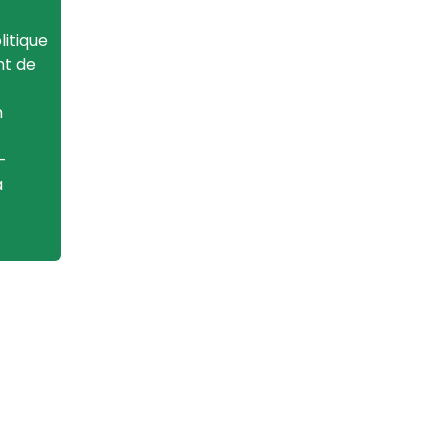
litique
nt de
n
-
a