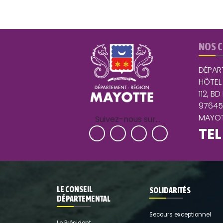
NOS 
DÉPAR
HÔTEL
112, BD
9764
MAYOT
Suivez-nous sur…
TEL
LE CONSEIL
SOLIDARITÉS
DÉPARTEMENTAL
Secours exceptionnel
Le Président