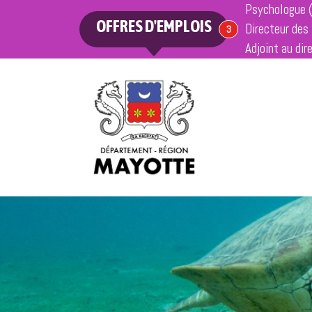
Psychologue 
OFFRES D'EMPLOIS
Directeur des
offres en cours
3
Adjoint au dir