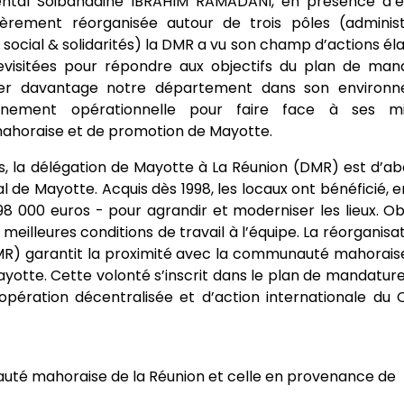
ntal Soibahadine IBRAHIM RAMADANI, en présence d’é
èrement réorganisée autour de trois pôles (administ
 social & solidarités) la DMR a vu son champ d’actions éla
visitées pour répondre aux objectifs du plan de man
rer davantage notre département dans son environ
einement opérationnelle pour faire face à ses mi
oraise et de promotion de Mayotte.
nis, la délégation de Mayotte à La Réunion (DMR) est d’a
 de Mayotte. Acquis dès 1998, les locaux ont bénéficié, e
8 000 euros - pour agrandir et moderniser les lieux. Obj
 meilleures conditions de travail à l’équipe. La réorganisa
MR) garantit la proximité avec la communauté mahoraise
yotte. Cette volonté s’inscrit dans le plan de mandatur
pération décentralisée et d’action internationale du C
té mahoraise de la Réunion et celle en provenance de